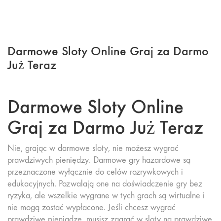
Darmowe Sloty Online Graj za Darmo
Już Teraz
Darmowe Sloty Online
Graj za Darmo Już Teraz
Nie, grając w darmowe sloty, nie możesz wygrać
prawdziwych pieniędzy. Darmowe gry hazardowe są
przeznaczone wyłącznie do celów rozrywkowych i
edukacyjnych. Pozwalają one na doświadczenie gry bez
ryzyka, ale wszelkie wygrane w tych grach są wirtualne i
nie mogą zostać wypłacone. Jeśli chcesz wygrać
prawdziwe pieniądze, musisz zagrać w sloty na prawdziwe