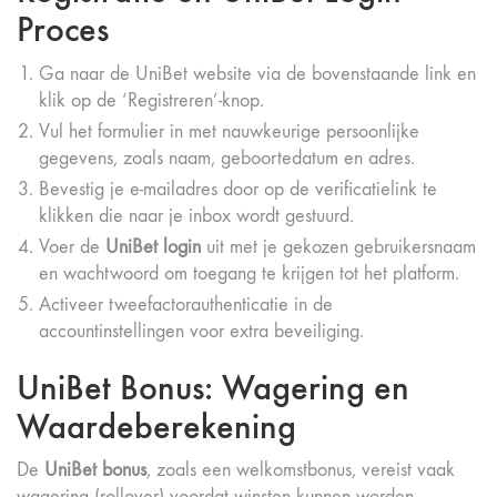
Proces
Ga naar de UniBet website via de bovenstaande link en
klik op de ‘Registreren’-knop.
Vul het formulier in met nauwkeurige persoonlijke
gegevens, zoals naam, geboortedatum en adres.
Bevestig je e-mailadres door op de verificatielink te
klikken die naar je inbox wordt gestuurd.
Voer de
UniBet login
uit met je gekozen gebruikersnaam
en wachtwoord om toegang te krijgen tot het platform.
Activeer tweefactorauthenticatie in de
accountinstellingen voor extra beveiliging.
UniBet Bonus: Wagering en
Waardeberekening
De
UniBet bonus
, zoals een welkomstbonus, vereist vaak
wagering (rollover) voordat winsten kunnen worden