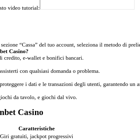
to video tutorial:
 sezione “Cassa” del tuo account, seleziona il metodo di preliev
nbet Casino?
i credito, e-wallet e bonifici bancari.
r assisterti con qualsiasi domanda o problema.
 proteggere i dati e le transazioni degli utenti, garantendo un 
iochi da tavolo, e giochi dal vivo.
onbet Casino
Caratteristiche
Giri gratuiti, jackpot progressivi