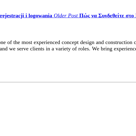
ejestracji i logowania
Older Post
Πώς να Συνδεθείτε στο
 one of the most experienced concept design and construction
and we serve clients in a variety of roles. We bring experience