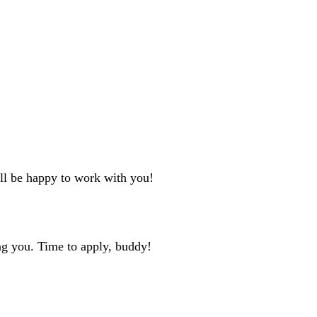
'll be happy to work with you!
ng you. Time to apply, buddy!