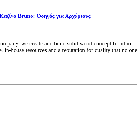
 Καζίνο Bruno: Οδηγός για Αρχάριους
 company, we create and build solid wood concept furniture
, in-house resources and a reputation for quality that no one