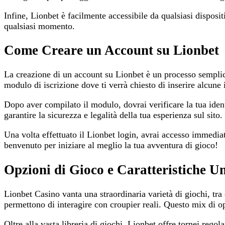
Infine, Lionbet è facilmente accessibile da qualsiasi disposit
qualsiasi momento.
Come Creare un Account su Lionbet
La creazione di un account su Lionbet è un processo semplice e
modulo di iscrizione dove ti verrà chiesto di inserire alcune
Dopo aver compilato il modulo, dovrai verificare la tua id
garantire la sicurezza e legalità della tua esperienza sul sito
Una volta effettuato il Lionbet login, avrai accesso immedia
benvenuto per iniziare al meglio la tua avventura di gioco!
Opzioni di Gioco e Caratteristiche U
Lionbet Casino vanta una straordinaria varietà di giochi, tra 
permettono di interagire con croupier reali. Questo mix di o
Oltre alla vasta libreria di giochi, Lionbet offre tornei rego